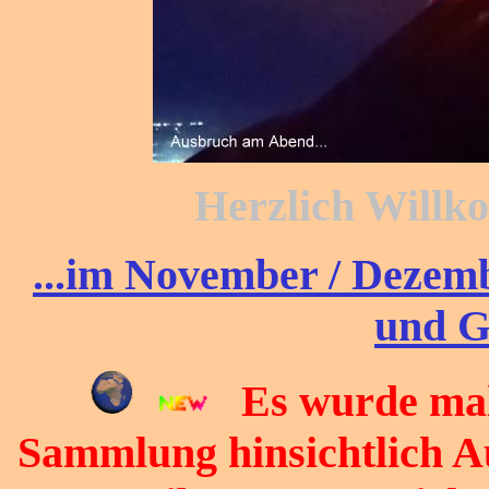
Herzlich Willko
...im November / Dezem
und G
Es wurde mal Z
Sammlung hinsichtlich Au