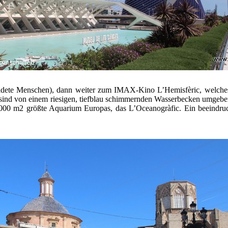
kleidete Menschen), dann weiter zum IMAX-Kino L’Hemisfèric, welches
d sind von einem riesigen, tiefblau schimmernden Wasserbecken umgeb
110.000 m2 größte Aquarium Europas, das L’Oceanogràfic. Ein beeindru